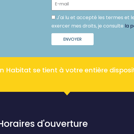
E-
mail
Politique
J'ai lu et accepté les termes et l
exercer mes droits, je consulte
la p
ENVOYER
Habitat se tient à votre entière disposit
Horaires d'ouverture