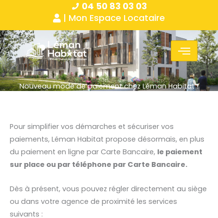
04 50 83 03 03
Aller
Panneau de gestion des cookies
| Mon Espace Locataire
au
contenu
Nouveau mode de paiement chez Léman Habitat !
Pour simplifier vos démarches et sécuriser vos
paiements, Léman Habitat propose désormais, en plus
du paiement en ligne par Carte Bancaire,
le paiement
sur place ou par téléphone par Carte Bancaire.
Dès à présent, vous pouvez régler directement au siège
ou dans votre agence de proximité les services
suivants :