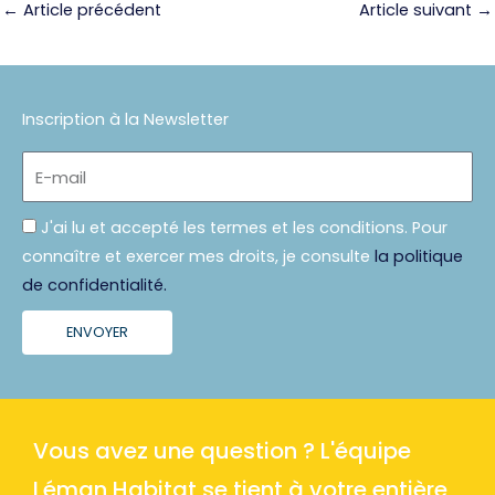
←
Article précédent
Article suivant
→
Inscription à la Newsletter
E-
mail
Politique
J'ai lu et accepté les termes et les conditions. Pour
connaître et exercer mes droits, je consulte
la politique
de confidentialité.
ENVOYER
Vous avez une question ? L'équipe
Léman Habitat se tient à votre entière