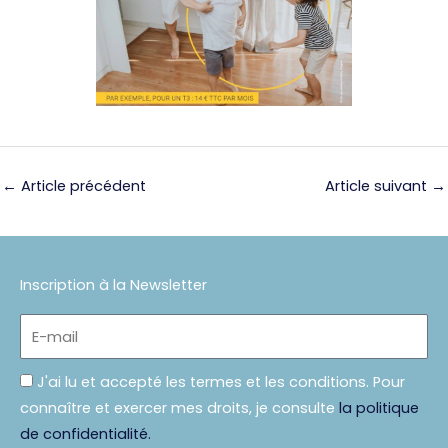
←
Article précédent
Article suivant
→
Inscription à la Newsletter
E-
mail
Politique
J'ai lu et accepté les termes et les conditions. Pour
connaître et exercer mes droits, je consulte
la politique
de confidentialité.