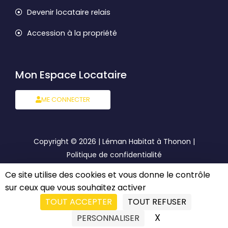
Devenir locataire relais
Accession à la propriété
Mon Espace Locataire
ME CONNECTER
Copyright © 2026 | Léman Habitat à Thonon |
Politique de confidentialité
Ce site utilise des cookies et vous donne le contrôle
Mentions légales
sur ceux que vous souhaitez activer
TOUT ACCEPTER
TOUT REFUSER
Semé avec
par Cocliko Agence de
Communication
X
MASQUER LE BA
PERSONNALISER