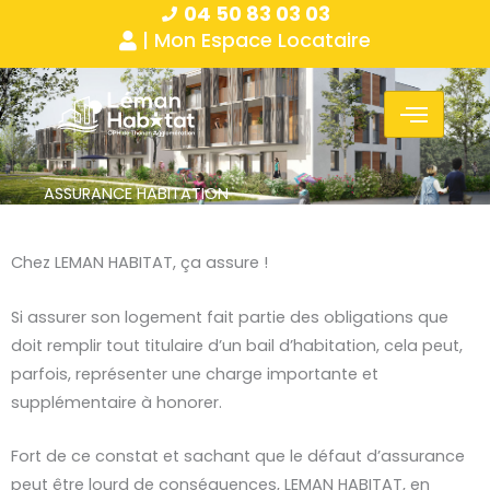
04 50 83 03 03
Aller
Panneau de gestion des cookies
| Mon Espace Locataire
au
contenu
ASSURANCE HABITATION
Chez LEMAN HABITAT, ça assure !
Si assurer son logement fait partie des obligations que
doit remplir tout titulaire d’un bail d’habitation, cela peut,
parfois, représenter une charge importante et
supplémentaire à honorer.
Fort de ce constat et sachant que le défaut d’assurance
peut être lourd de conséquences, LEMAN HABITAT, en