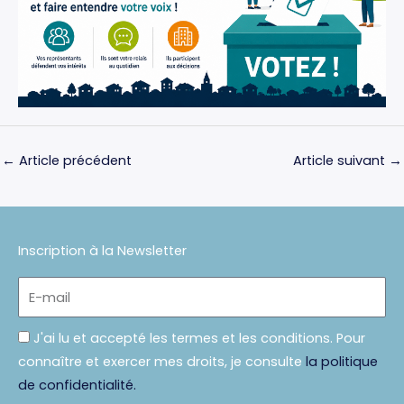
←
Article précédent
Article suivant
→
Inscription à la Newsletter
E-
mail
Politique
J'ai lu et accepté les termes et les conditions. Pour
connaître et exercer mes droits, je consulte
la politique
de confidentialité.