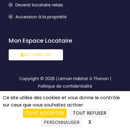
Devenir locataire relais
Accession à la propriété
Mon Espace Locataire
ME CONNECTER
Copyright © 2026 | Léman Habitat à Thonon |
Politique de confidentialité
Ce site utilise des cookies et vous donne le contrôle
Mentions légales
sur ceux que vous souhaitez activer
TOUT ACCEPTER
TOUT REFUSER
Semé avec
par Cocliko Agence de
Communication
X
MASQUER LE BA
PERSONNALISER