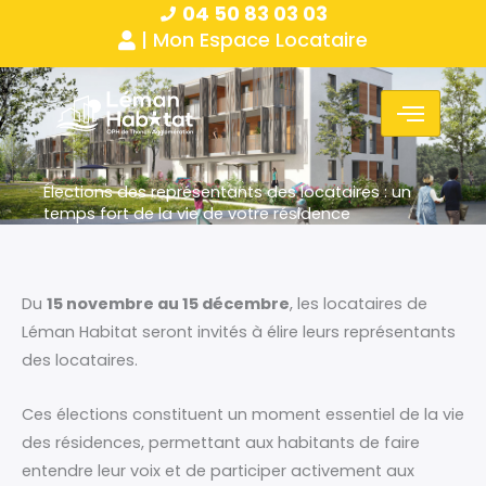
04 50 83 03 03
Aller
Panneau de gestion des cookies
| Mon Espace Locataire
au
contenu
Élections des représentants des locataires : un
temps fort de la vie de votre résidence
Du
15 novembre au 15 décembre
, les locataires de
Léman Habitat seront invités à élire leurs représentants
des locataires.
Ces élections constituent un moment essentiel de la vie
des résidences, permettant aux habitants de faire
entendre leur voix et de participer activement aux