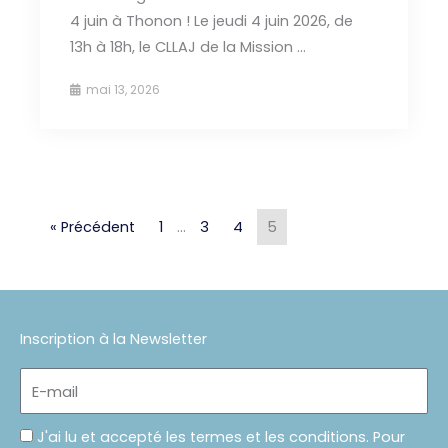
4 juin à Thonon ! Le jeudi 4 juin 2026, de
13h à 18h, le CLLAJ de la Mission ...
mai 13, 2026
« Précédent
1
…
3
4
5
Inscription à la Newsletter
E-
mail
Politique
J'ai lu et accepté les termes et les conditions. Pour