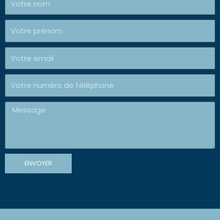
Prénom
E-
mail
Telephone
Message
ENVOYER