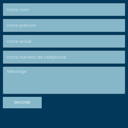
Nom
Prénom
E-
mail
Telephone
Message
ENVOYER