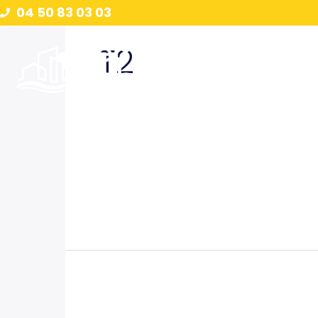
Aller
Panneau de gestion des cookies
04 50 83 03 03
au
T2
contenu
Accueil
Nous