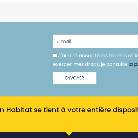
E-
mail
Politique
J'ai lu et accepté les termes et l
exercer mes droits, je consulte
la p
ENVOYER
Habitat se tient à votre entière disposit