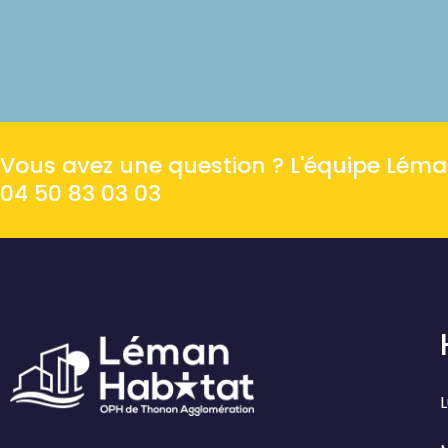
Vous avez une question ? L'équipe Léman 
04 50 83 03 03
L