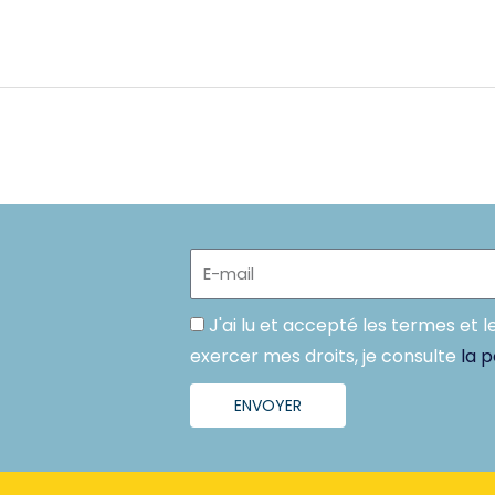
E-
mail
Politique
J'ai lu et accepté les termes et l
exercer mes droits, je consulte
la p
ENVOYER