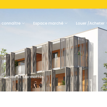
 connaître
Espace marché
Louer /Acheter
e la Combe et Marmottés