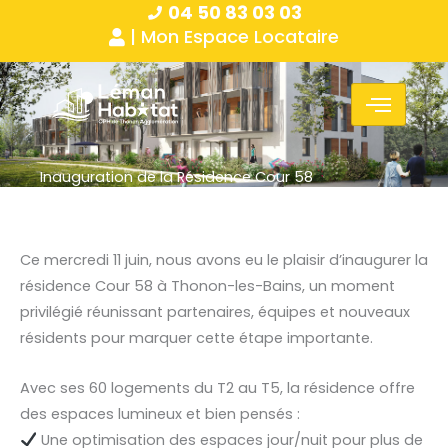
04 50 83 03 03
Aller
Panneau de gestion des cookies
| Mon Espace Locataire
au
contenu
Inauguration de la Résidence Cour 58
Ce mercredi 11 juin, nous avons eu le plaisir d’inaugurer la
résidence Cour 58 à Thonon-les-Bains, un moment
privilégié réunissant partenaires, équipes et nouveaux
résidents pour marquer cette étape importante.
Avec ses 60 logements du T2 au T5, la résidence offre
des espaces lumineux et bien pensés :
Une optimisation des espaces jour/nuit pour plus de