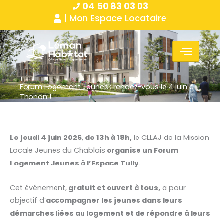
04 50 83 03 03
Aller
Panneau de gestion des cookies
| Mon Espace Locataire
au
contenu
Forum Logement Jeunes : rendez-vous le 4 juin à
Thonon !
Le jeudi 4 juin 2026, de 13h à 18h,
le CLLAJ de la Mission
Locale Jeunes du Chablais
organise un Forum
Logement Jeunes à l’Espace Tully.
Cet événement,
gratuit et ouvert à tous,
a pour
objectif d’
accompagner les jeunes dans leurs
démarches liées au logement et de répondre à leurs