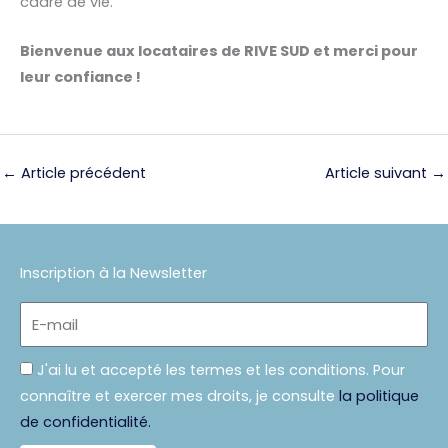
cadre de vie.
Bienvenue aux locataires de RIVE SUD et merci pour
leur confiance !
←
Article précédent
Article suivant
→
Inscription à la Newsletter
E-
mail
Politique
J'ai lu et accepté les termes et les conditions. Pour
connaître et exercer mes droits, je consulte
la politique
de confidentialité.