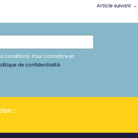
Article suivant
→
es conditions. Pour connaître et
olitique de confidentialité.
ion :