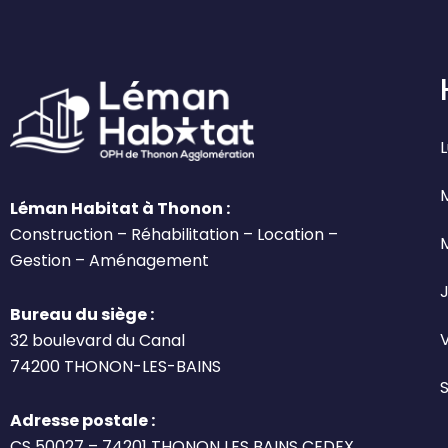
L
Léman Habitat à Thonon :
Construction – Réhabilitation – Location –
Gestion – Aménagement
J
Bureau du siège :
32 boulevard du Canal
74200 THONON-LES-BAINS
Adresse postale :
CS 50027 – 74201 THONON LES BAINS CEDEX