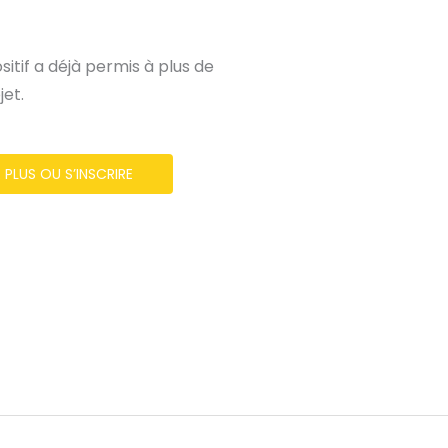
ositif a déjà permis à plus de
et.
 PLUS OU S’INSCRIRE