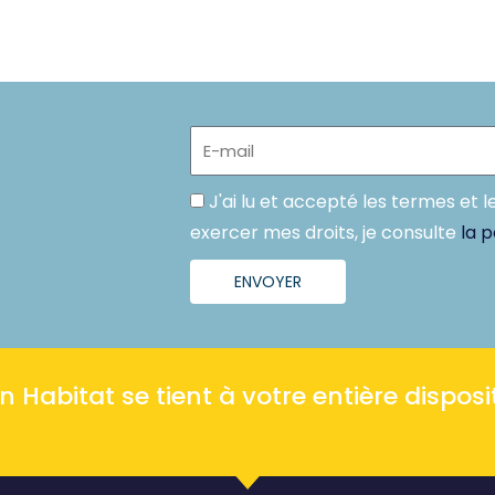
E-
mail
Politique
J'ai lu et accepté les termes et l
exercer mes droits, je consulte
la p
ENVOYER
Habitat se tient à votre entière disposit