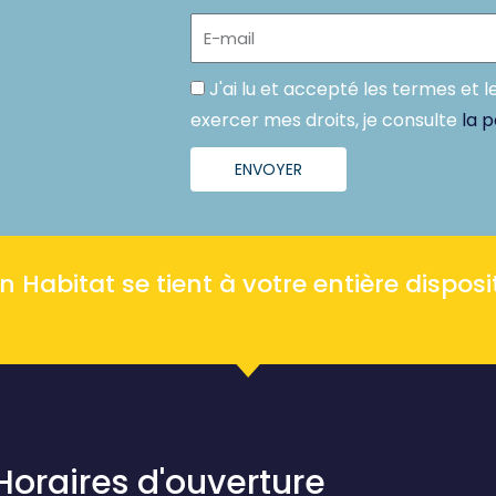
E-
mail
Politique
J'ai lu et accepté les termes et l
exercer mes droits, je consulte
la p
ENVOYER
Habitat se tient à votre entière disposit
Horaires d'ouverture