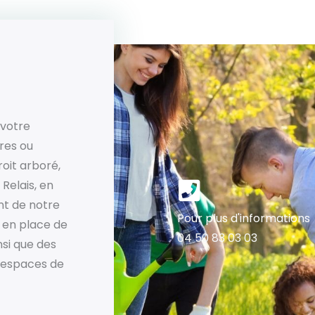
 votre
res ou
roit arboré,
 Relais, en
nt de notre
Pour plus d'informations
 en place de
04 50 83 03 03
nsi que des
s espaces de