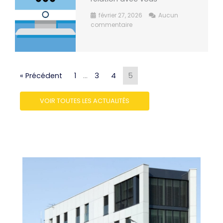
février 27, 2026
Aucun
commentaire
« Précédent
1
…
3
4
5
VOIR TOUTES LES ACTUALITÉS